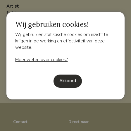
Artist
JJ Art
Wij gebruiken cookies!
Overzicht
Volgende
Wij gebruikien statistische cookies om inzicht te
krijgen in de werking en effectiviteit van deze
Meer weten?
website.
Wilt u meer weten over de verschillende mogelijkheden
Meer weten over cookies?
en prijzen? Neem dan gerust contact met ons op!
Contact
Akkoord
Contact
Direct naar