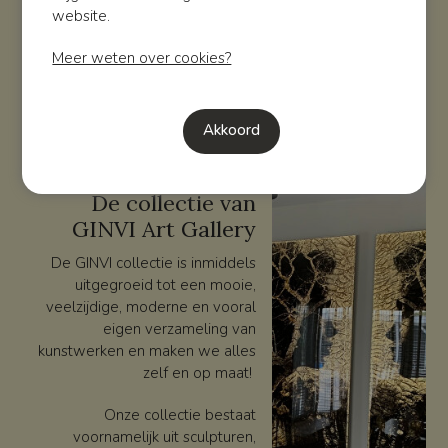
website.
Meer weten over cookies?
Kom langs!
Akkoord
VEELZIJDIG EN EIGENTIJDS
De collectie van
GINVI Art Gallery
De GINVI collectie is inmiddels
uitgegroeid tot een mooie,
veelzijdige, moderne en vooral
eigen verzameling van
kunstwerken en maken we alles
zelf en op maat!
Onze collectie bestaat
voornamelijk uit sculpturen,