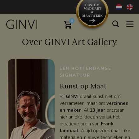
0
Over GINVI Art Gallery
EEN ROTTERDAMSE
SIGNATUUR
Kunst op Maat
Bij
GINVI
draait kunst niet om
verzamelen, maar om
verzinnen
en maken
. Al
13 jaar
ontstaan
hier unieke ideeën vanuit het
creatieve brein van
Frank
Janmaat
. Altijd op zoek naar luxe
materialen, nieuwe technieken en