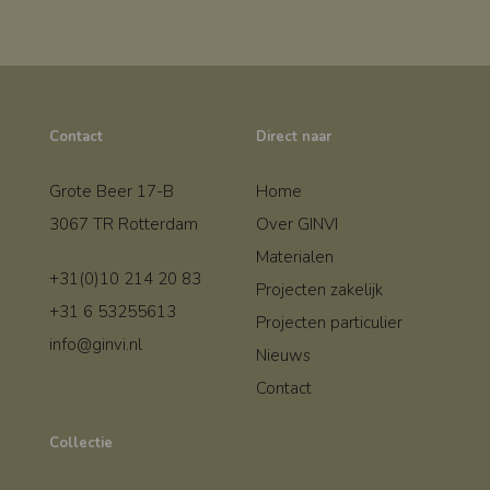
Contact
Direct naar
Grote Beer 17-B
Home
3067 TR Rotterdam
Over GINVI
Materialen
+31(0)10 214 20 83
Projecten zakelijk
+31 6 53255613
Projecten particulier
info@ginvi.nl
Nieuws
Contact
Collectie