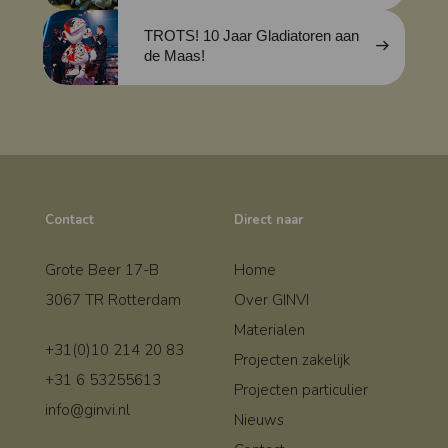
TROTS! 10 Jaar Gladiatoren aan
de Maas!
Contact
Direct naar
Grote Beer 17-B
Home
3067 TR Rotterdam
Over GINVI
Materialen
+31(0)10 214 20 83
Projecten zakelijk
+31 6 53255613
Projecten particulier
info@ginvi.nl
Nieuws