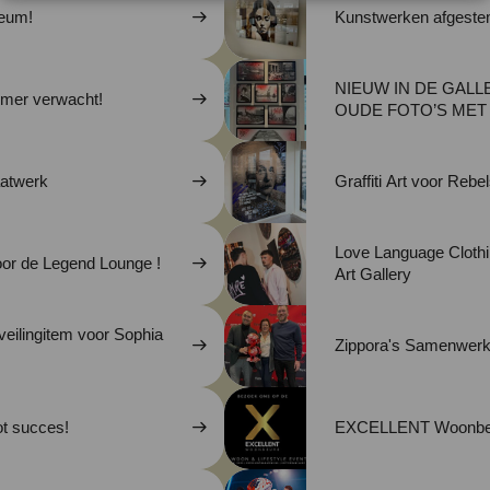
leum!
Kunstwerken afgestem
NIEUW IN DE GALL
! Deze zomer verwacht!
OUDE FOTO’S MET
aatwerk
Graffiti Art voor Rebel
Love Language Cloth
oor de Legend Lounge !
Art Gallery
veilingitem voor Sophia
Zippora's Samen
ot succes!
EXCELLENT Woonbe