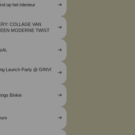
d op het interieur
ERY: COLLAGE VAN
 EEN MODERNE TWIST
sAi.
ing Launch Party @ GINVI
werkings Binkie
urs