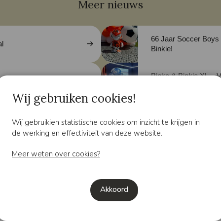
Meer nieuws
66 Jaar Soccer Boys 
al
Binkie!
Binke & Binkie XL – 
Binnenvaart
Wij gebruiken cookies!
am Charity Club
DEX BINKIE
Wij gebruikien statistische cookies om inzicht te krijgen in
de werking en effectiviteit van deze website.
Meer weten over cookies?
ADKOPER
Padel Binkie!
GINVI in de gloednie
Akkoord
Haven.