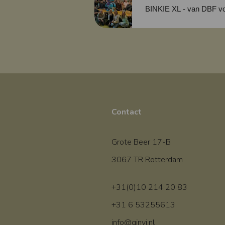
BINKIE XL - van
Contact
Grote Beer 17-B
3067 TR Rotterdam
+31(0)10 214 20 83
+31 6 53255613
info@ginvi.nl