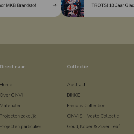
 DBF voor MKB Brandstof
TROTS! 10 Jaar Glad
Direct naar
Collectie
Home
Abstract
Over GINVI
BINKIE
Materialen
Famous Collection
Projecten zakelijk
GINVI'S - Vaste Collectie
Projecten particulier
Goud, Koper & Zilver Leaf